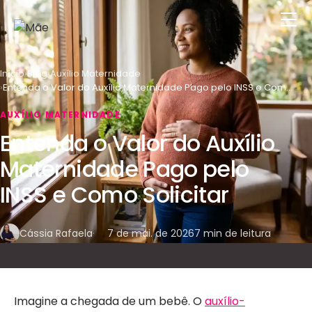
Início
Blog
Auxílio Maternidade
Entenda o Valor do Auxílio Maternidade Pago pelo INSS e Como Solicitar
AUXÍLIO MATERNIDADE
Entenda o Valor do Auxílio
Maternidade Pago pelo
INSS e Como Solicitar
Cássia Rafaela
7 de mai. de 2026
7
min de leitura
Imagine a chegada de um bebê. O
auxílio-