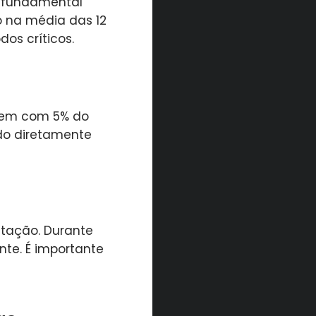
é fundamental
o na média das 12
os críticos.
buem com 5% do
ado diretamente
itação. Durante
nte. É importante