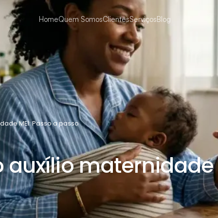
Home
Quem Somos
Clientes
Serviços
Blog
idade MEI: Passo a passo
auxílio maternidade 