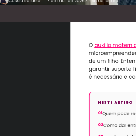
Cássia Rafaela
7 de mai. de 2026
7
min de leitura
O
auxílio materni
microempreendedo
de um filho. Ente
garantir suporte 
é necessário e 
NESTE ARTIGO
01
Quem pode rec
02
Como dar entr