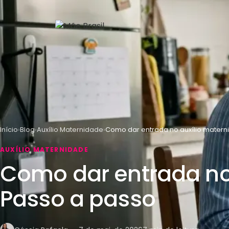
Início
Blog
Auxílio Maternidade
Como dar entrada no auxílio matern
AUXÍLIO MATERNIDADE
Como dar entrada no 
Passo a passo