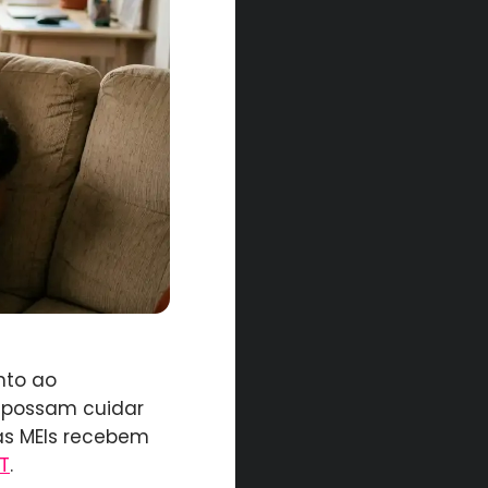
nto ao
 possam cuidar
 as MEIs recebem
LT
.