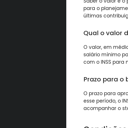
Saber o valor e o
para o planejamen
últimas contribui
Qual o valor 
O valor, em média
salário mínimo pa
com o INSS para n
Prazo para o 
O prazo para apro
esse período, o I
acompanhar o sta