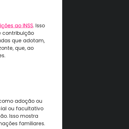
ições ao INSS
. Isso
 contribuição
radas que adotam,
zonte, que, ao
es.
, como adoção ou
al ou facultativo
ão. Isso mostra
mações familiares.