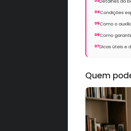
03
Detalhes do b
04
Condições es
05
Como o auxíli
06
Como garantir
07
Dicas úteis e 
Quem pode 