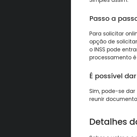
Simples assim.
Passo a passo 
Para solicitar onl
opção de solicita
o INSS pode entr
processamento é 
É possível da
Sim, pode-se dar 
reunir documentos
Detalhes d