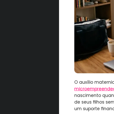
O auxílio materni
microempreende
nascimento quant
de seus filhos se
um suporte finan