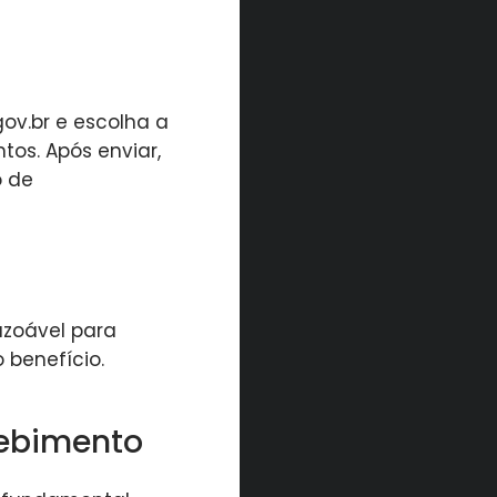
gov.br e escolha a
tos. Após enviar,
o de
azoável para
 benefício.
cebimento